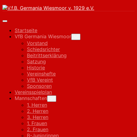
Skip
to
content
Expand
Menu
Startseite
VfB Germania Wiesmoor
Toggle
Child
Vorstand
Menu
Schiedsrichter
Beitrittserklärung
Satzung
Historie
Vereinshefte
VfB Vereint
Sponsoren
Vereinsspielplan
Mannschaften
Toggle
Child
1. Herren
Menu
2. Herren
3. Herren
1. Frauen
2. Frauen
B-Juniorinnen