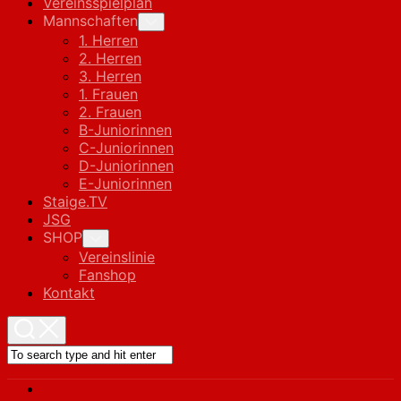
Vereinsspielplan
Mannschaften
Toggle
Child
1. Herren
Menu
2. Herren
3. Herren
1. Frauen
2. Frauen
B-Juniorinnen
C-Juniorinnen
D-Juniorinnen
E-Juniorinnen
Staige.TV
JSG
SHOP
Toggle
Child
Vereinslinie
Menu
Fanshop
Kontakt