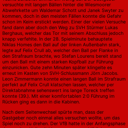
versuchte mit langen Bällen hinter die Wiesmoorer
Abwehrkette um Waldemar Schott und Janek Swyter zu
kommen, doch in den meisten Fällen konnte die Gefahr
schon im Keim erstickt werden. Einer der vielen Versuche
fand dann aber doch den Weg zu SVH Stürmer Lukas
Berghaus, welcher das Tor mit seinem Abschluss jedoch
knapp verfehlte. In der 28. Spielminute behauptete
Niklas Homes den Ball auf der linken Außenbahn stark,
legte auf Felix Crull ab, welcher den Ball per Flanke in
den Strafraum brachte, wo Stefan Lourens bereit stand
um den Ball mit einem starken Kopfball zur Führung
einzunicken. Gute zehn Minuten später klingelte es
erneut im Kasten von SVH-Schlussmann Jörn Jacobs.
Leon Zimmermann konnte einen langen Ball im Strafraum
perfekt auf Felix Crull klatschen lassen, welcher per
Direktabnahme sehenswert ins lange Toreck treffen
konnte (39.). Mit einer komfortablen 2:0 Führung im
Rücken ging es dann in die Kabinen.
Nach dem Seitenwechsel spürte man, dass der
Gastgeber noch einmal alles versuchen wollte, um das
Spiel noch zu drehen. Der VfB hatte in der Anfangsphase