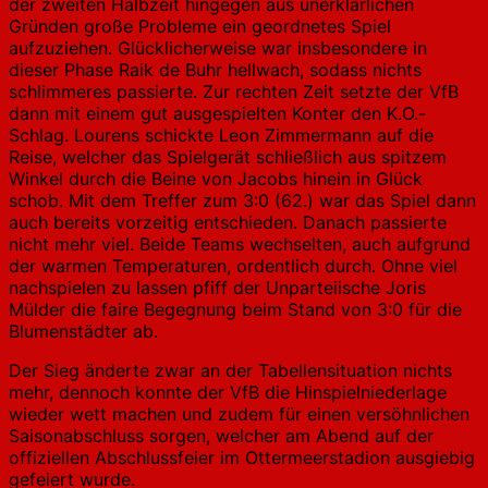
der zweiten Halbzeit hingegen aus unerklärlichen
Gründen große Probleme ein geordnetes Spiel
aufzuziehen. Glücklicherweise war insbesondere in
dieser Phase Raik de Buhr hellwach, sodass nichts
schlimmeres passierte. Zur rechten Zeit setzte der VfB
dann mit einem gut ausgespielten Konter den K.O.-
Schlag. Lourens schickte Leon Zimmermann auf die
Reise, welcher das Spielgerät schließlich aus spitzem
Winkel durch die Beine von Jacobs hinein in Glück
schob. Mit dem Treffer zum 3:0 (62.) war das Spiel dann
auch bereits vorzeitig entschieden. Danach passierte
nicht mehr viel. Beide Teams wechselten, auch aufgrund
der warmen Temperaturen, ordentlich durch. Ohne viel
nachspielen zu lassen pfiff der Unparteiische Joris
Mülder die faire Begegnung beim Stand von 3:0 für die
Blumenstädter ab.
Der Sieg änderte zwar an der Tabellensituation nichts
mehr, dennoch konnte der VfB die Hinspielniederlage
wieder wett machen und zudem für einen versöhnlichen
Saisonabschluss sorgen, welcher am Abend auf der
offiziellen Abschlussfeier im Ottermeerstadion ausgiebig
gefeiert wurde.