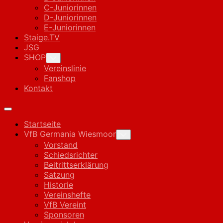
C-Juniorinnen
D-Juniorinnen
E-Juniorinnen
Staige.TV
JSG
SHOP
Toggle
Child
Vereinslinie
Menu
Fanshop
Kontakt
Expand
Menu
Startseite
VfB Germania Wiesmoor
Toggle
Child
Vorstand
Menu
Schiedsrichter
Beitrittserklärung
Satzung
Historie
Vereinshefte
VfB Vereint
Sponsoren