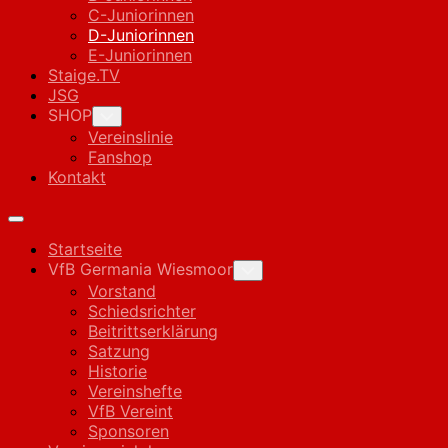
C-Juniorinnen
Current
D-Juniorinnen
Page:
E-Juniorinnen
Staige.TV
JSG
SHOP
Toggle
Child
Vereinslinie
Menu
Fanshop
Kontakt
Expand
Menu
Startseite
VfB Germania Wiesmoor
Toggle
Child
Vorstand
Menu
Schiedsrichter
Beitrittserklärung
Satzung
Historie
Vereinshefte
VfB Vereint
Sponsoren