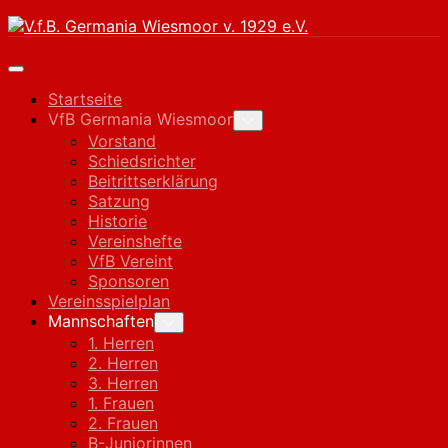
Skip
to
content
Expand
Menu
Startseite
VfB Germania Wiesmoor
Toggle
Child
Vorstand
Menu
Schiedsrichter
Beitrittserklärung
Satzung
Historie
Vereinshefte
VfB Vereint
Sponsoren
Vereinsspielplan
Current
Mannschaften
Toggle
Child
Page
1. Herren
Menu
Parent
2. Herren
3. Herren
1. Frauen
2. Frauen
B-Juniorinnen