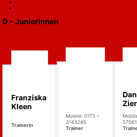
D – Juniorinnen
Dana
Dan
Franziska
Zierenberg
Zie
Kleen
Mobile: 0173 –
Mobil
3143245
57061
Trainerin
Trainer
Train