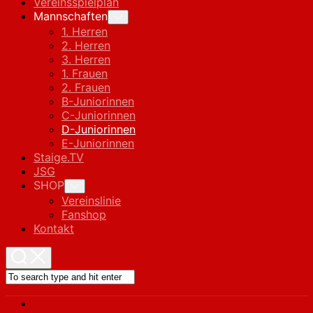
Vereinsspielplan
Current
Mannschaften
Toggle
Child
Page
1. Herren
Menu
Parent
2. Herren
3. Herren
1. Frauen
2. Frauen
B-Juniorinnen
C-Juniorinnen
Current
D-Juniorinnen
Page:
E-Juniorinnen
Staige.TV
JSG
SHOP
Toggle
Child
Vereinslinie
Menu
Fanshop
Kontakt