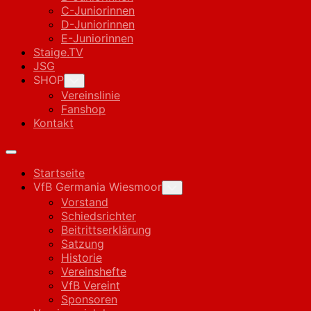
C-Juniorinnen
D-Juniorinnen
E-Juniorinnen
Staige.TV
JSG
SHOP
Toggle
Child
Vereinslinie
Menu
Fanshop
Kontakt
Expand
Menu
Startseite
VfB Germania Wiesmoor
Toggle
Child
Vorstand
Menu
Schiedsrichter
Beitrittserklärung
Satzung
Historie
Vereinshefte
VfB Vereint
Sponsoren