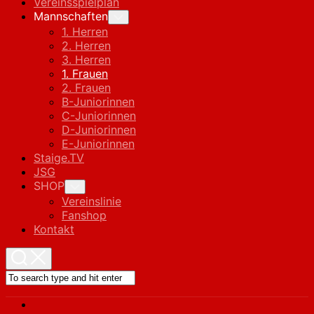
Vereinsspielplan
Current
Mannschaften
Toggle
Child
Page
1. Herren
Menu
Parent
2. Herren
3. Herren
Current
1. Frauen
Page:
2. Frauen
B-Juniorinnen
C-Juniorinnen
D-Juniorinnen
E-Juniorinnen
Staige.TV
JSG
SHOP
Toggle
Child
Vereinslinie
Menu
Fanshop
Kontakt