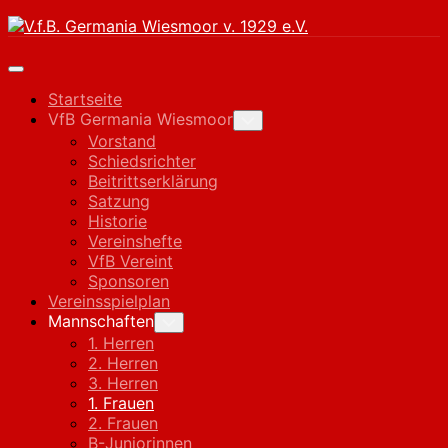
Skip
to
content
Expand
Menu
Startseite
VfB Germania Wiesmoor
Toggle
Child
Vorstand
Menu
Schiedsrichter
Beitrittserklärung
Satzung
Historie
Vereinshefte
VfB Vereint
Sponsoren
Vereinsspielplan
Current
Mannschaften
Toggle
Child
Page
1. Herren
Menu
Parent
2. Herren
3. Herren
Current
1. Frauen
Page:
2. Frauen
B-Juniorinnen