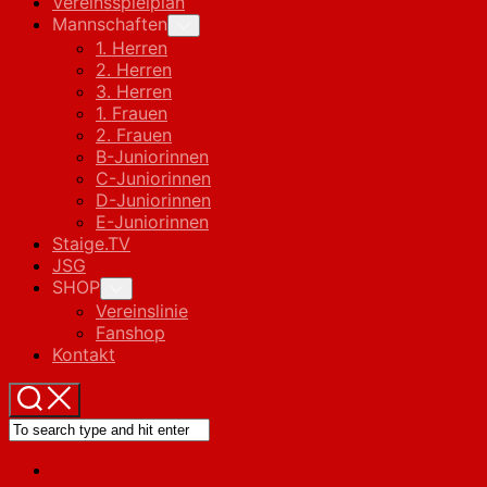
Vereinsspielplan
Mannschaften
Toggle
Child
1. Herren
Menu
2. Herren
3. Herren
1. Frauen
2. Frauen
B-Juniorinnen
C-Juniorinnen
D-Juniorinnen
E-Juniorinnen
Staige.TV
JSG
SHOP
Toggle
Child
Vereinslinie
Menu
Fanshop
Kontakt