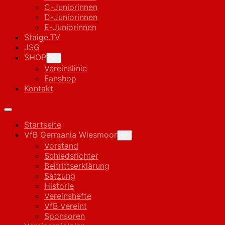
C-Juniorinnen
D-Juniorinnen
E-Juniorinnen
Staige.TV
JSG
SHOP
Toggle
Child
Vereinslinie
Menu
Fanshop
Kontakt
Expand
Menu
Startseite
VfB Germania Wiesmoor
Toggle
Child
Vorstand
Menu
Schiedsrichter
Beitrittserklärung
Satzung
Historie
Vereinshefte
VfB Vereint
Sponsoren