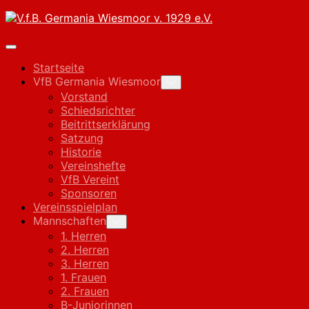
Skip
to
content
Expand
Menu
Startseite
VfB Germania Wiesmoor
Toggle
Child
Vorstand
Menu
Schiedsrichter
Beitrittserklärung
Satzung
Historie
Vereinshefte
VfB Vereint
Sponsoren
Vereinsspielplan
Mannschaften
Toggle
Child
1. Herren
Menu
2. Herren
3. Herren
1. Frauen
2. Frauen
B-Juniorinnen