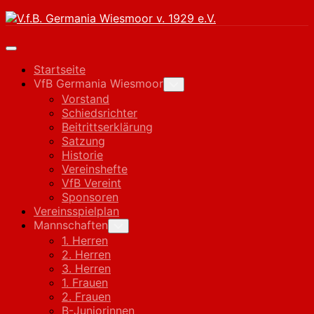
Skip
to
content
Expand
Menu
Startseite
VfB Germania Wiesmoor
Toggle
Child
Vorstand
Menu
Schiedsrichter
Beitrittserklärung
Satzung
Historie
Vereinshefte
VfB Vereint
Sponsoren
Vereinsspielplan
Mannschaften
Toggle
Child
1. Herren
Menu
2. Herren
3. Herren
1. Frauen
2. Frauen
B-Juniorinnen