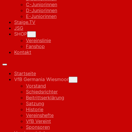
C-Juniorinnen
D-Juniorinnen
E-Juniorinnen
Staige.TV
JSG
SHOP
Toggle
Child
Vereinslinie
Menu
Fanshop
Kontakt
Expand
Menu
Startseite
VfB Germania Wiesmoor
Toggle
Child
Vorstand
Menu
Schiedsrichter
Beitrittserklärung
Satzung
Historie
Vereinshefte
VfB Vereint
Sponsoren