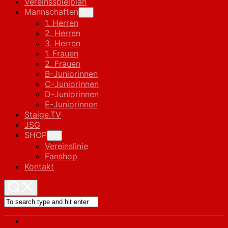
Vereinsspielplan
Mannschaften
Toggle
Child
1. Herren
Menu
2. Herren
3. Herren
1. Frauen
2. Frauen
B-Juniorinnen
C-Juniorinnen
D-Juniorinnen
E-Juniorinnen
Staige.TV
JSG
SHOP
Toggle
Child
Vereinslinie
Menu
Fanshop
Kontakt