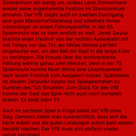
Zimmermann ein wenig um, sodass Leon Zimmermann
wieder seine angestammte Position im Sturmzentrum
einnahm. Der VfB zeigte auch im zweiten Durchgang
eine gute Mannschaftsleistung und arbeitete immer
zielstrebiger an einem Führungstreffer. In der 65.
Spielminute war es dann endlich so weit. Janek Swyter
brachte einen Freistoß von der rechten Außenbahn mit
viel Tempo vor das Tor, wo Niklas Homes perfekt
eingelaufen war, um den Ball mit Kopf in die lange Ecke
zu verlängern. Die Freude über die wohlverdiente
Führung währte genau zehn Minuten, denn in der 75.
Spielminute konnte Noah Wilms eine Unachtsamkeit
nach einem Freistoß zum Ausgleich nutzen. Spätestens
ab diesem Zeitpunkt kippte das Spielgeschehen zu
Gunsten des TuS Strudden. Zum Glück für den VfB
konnte der Gast das Spiel nicht auch noch komplett
drehen. Es bleib beim 1:1.
Auch im sechsten Spiel in Folge bleibt der VfB ohne
Sieg. Dennoch bleibt man zuversichtlich, dass sich die
harte Arbeit und die guten Leistungen schon bald wieder
bezahlt machen. Der VfB muss sich einfach wieder
selbst belohnen!