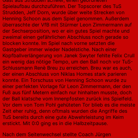
Spielaufbau durchzuführen. Der Topscorer des TuS
Strudden, Jeff Dorn, wurde über weite Strecken von
Henning Schoon aus dem Spiel genommen. Außerdem
überraschte der VfB mit Stürmer Leon Zimmermann auf
der Sechserposition, wo er ein gutes Spiel machte und
zweimal einen gefährlichen Abschluss noch gerade so
blocken konnte. Im Spiel nach vorne setzten die
Gastgeber immer wieder Nadelstiche. Nach einer
Kopfballverlängerung von Janek Swyter fehlte Felix Crull
ein wenig das nötige Tempo, um den Ball noch vor TuS-
Schlussmann Renè Breu zu erreichen. Breu war es auch,
der einen Abschluss von Niklas Homes stark parieren
konnte. Ein Torschuss von Henning Schoon wurde zu
einer perfekten Vorlage für Leon Zimmermann, der den
Fuß aus fünf Metern einfach nur hinhalten musste, doch
der Ball klatsche vom Innenpfosten zurück ins Spielfeld.
Vor dem von Tom Pohl gehüteten Tor blieb es die meiste
Zeit eher ruhig, denn oftmals wurden die Angriffe des
TuS bereits durch eine gute Abwehrleistung im Keim
erstickt. Mit 0:0 ging es in die Halbzeitpause.
Nach dem Seitenwechsel stellte Coach Jürgen