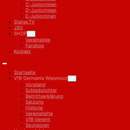
C-Juniorinnen
D-Juniorinnen
E-Juniorinnen
Staige.TV
JSG
SHOP
Toggle
Child
Vereinslinie
Menu
Fanshop
Kontakt
Expand
Menu
Startseite
VfB Germania Wiesmoor
Toggle
Child
Vorstand
Menu
Schiedsrichter
Beitrittserklärung
Satzung
Historie
Vereinshefte
VfB Vereint
Sponsoren