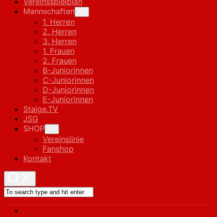
Vereinsspielplan
Mannschaften
Toggle
Child
1. Herren
Menu
2. Herren
3. Herren
1. Frauen
2. Frauen
B-Juniorinnen
C-Juniorinnen
D-Juniorinnen
E-Juniorinnen
Staige.TV
JSG
SHOP
Toggle
Child
Vereinslinie
Menu
Fanshop
Kontakt