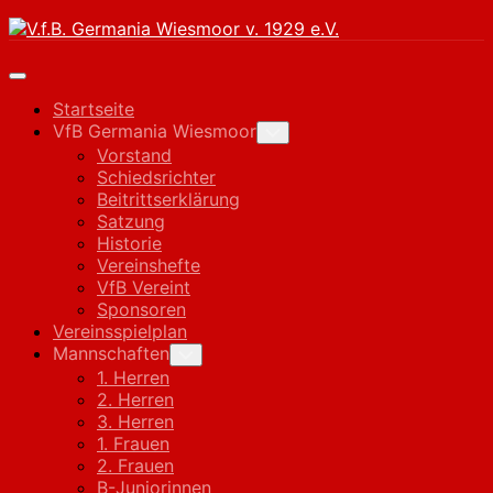
Skip
to
content
Expand
Menu
Startseite
VfB Germania Wiesmoor
Toggle
Child
Vorstand
Menu
Schiedsrichter
Beitrittserklärung
Satzung
Historie
Vereinshefte
VfB Vereint
Sponsoren
Vereinsspielplan
Mannschaften
Toggle
Child
1. Herren
Menu
2. Herren
3. Herren
1. Frauen
2. Frauen
B-Juniorinnen