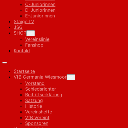
C-Juniorinnen
D-Juniorinnen
E-Juniorinnen
Staige.TV
JSG
SHOP
Toggle
Child
Vereinslinie
Menu
Fanshop
Kontakt
Expand
Menu
Startseite
VfB Germania Wiesmoor
Toggle
Child
Vorstand
Menu
Schiedsrichter
Beitrittserklärung
Satzung
Historie
Vereinshefte
VfB Vereint
Sponsoren