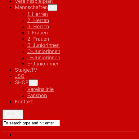
Vereinsspielplan
Mannschaften
Toggle
Child
1. Herren
Menu
2. Herren
3. Herren
1. Frauen
2. Frauen
B-Juniorinnen
C-Juniorinnen
D-Juniorinnen
E-Juniorinnen
Staige.TV
JSG
SHOP
Toggle
Child
Vereinslinie
Menu
Fanshop
Kontakt