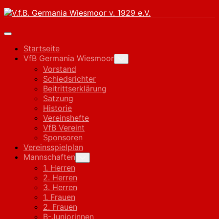
Skip
to
content
Expand
Menu
Startseite
VfB Germania Wiesmoor
Toggle
Child
Vorstand
Menu
Schiedsrichter
Beitrittserklärung
Satzung
Historie
Vereinshefte
VfB Vereint
Sponsoren
Vereinsspielplan
Mannschaften
Toggle
Child
1. Herren
Menu
2. Herren
3. Herren
1. Frauen
2. Frauen
B-Juniorinnen