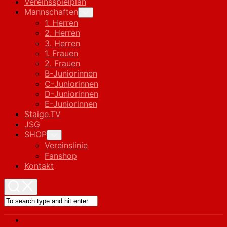
Vereinsspielplan
Mannschaften
Toggle
Child
1. Herren
Menu
2. Herren
3. Herren
1. Frauen
2. Frauen
B-Juniorinnen
C-Juniorinnen
D-Juniorinnen
E-Juniorinnen
Staige.TV
JSG
SHOP
Toggle
Child
Vereinslinie
Menu
Fanshop
Kontakt