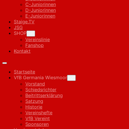
C-Juniorinnen
D-Juniorinnen
E-Juniorinnen
Staige.TV
JSG
SHOP
Toggle
Child
Vereinslinie
Menu
Fanshop
Kontakt
Expand
Menu
Startseite
VfB Germania Wiesmoor
Toggle
Child
Vorstand
Menu
Schiedsrichter
Beitrittserklärung
Satzung
Historie
Vereinshefte
VfB Vereint
Sponsoren