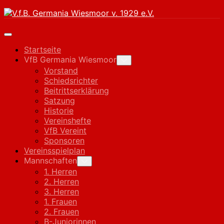
Skip
to
content
Expand
Menu
Startseite
VfB Germania Wiesmoor
Toggle
Child
Vorstand
Menu
Schiedsrichter
Beitrittserklärung
Satzung
Historie
Vereinshefte
VfB Vereint
Sponsoren
Vereinsspielplan
Mannschaften
Toggle
Child
1. Herren
Menu
2. Herren
3. Herren
1. Frauen
2. Frauen
B-Juniorinnen