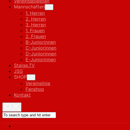
Vereinsspielplan
Mannschaften
Toggle
Child
1. Herren
Menu
2. Herren
3. Herren
1. Frauen
2. Frauen
B-Juniorinnen
C-Juniorinnen
D-Juniorinnen
E-Juniorinnen
Staige.TV
JSG
SHOP
Toggle
Child
Vereinslinie
Menu
Fanshop
Kontakt