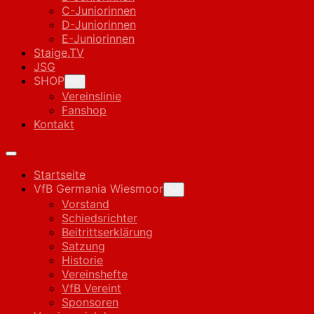
C-Juniorinnen
D-Juniorinnen
E-Juniorinnen
Staige.TV
JSG
SHOP
Toggle
Child
Vereinslinie
Menu
Fanshop
Kontakt
Expand
Menu
Startseite
VfB Germania Wiesmoor
Toggle
Child
Vorstand
Menu
Schiedsrichter
Beitrittserklärung
Satzung
Historie
Vereinshefte
VfB Vereint
Sponsoren