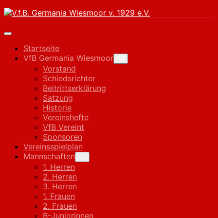
Skip
to
content
Expand
Menu
Startseite
VfB Germania Wiesmoor
Toggle
Child
Vorstand
Menu
Schiedsrichter
Beitrittserklärung
Satzung
Historie
Vereinshefte
VfB Vereint
Sponsoren
Vereinsspielplan
Mannschaften
Toggle
Child
1. Herren
Menu
2. Herren
3. Herren
1. Frauen
2. Frauen
B-Juniorinnen