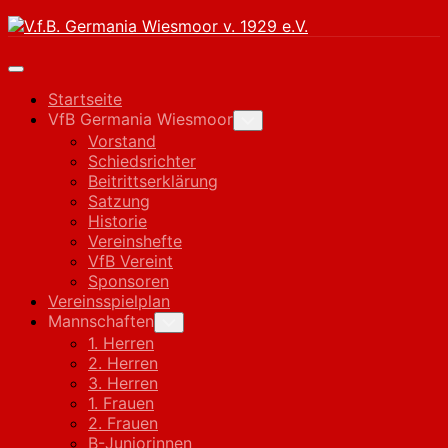
Skip
to
content
Expand
Menu
Startseite
VfB Germania Wiesmoor
Toggle
Child
Vorstand
Menu
Schiedsrichter
Beitrittserklärung
Satzung
Historie
Vereinshefte
VfB Vereint
Sponsoren
Vereinsspielplan
Mannschaften
Toggle
Child
1. Herren
Menu
2. Herren
3. Herren
1. Frauen
2. Frauen
B-Juniorinnen