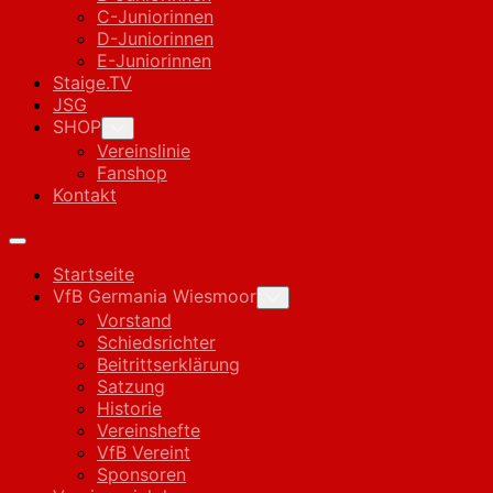
C-Juniorinnen
D-Juniorinnen
E-Juniorinnen
Staige.TV
JSG
SHOP
Toggle
Child
Vereinslinie
Menu
Fanshop
Kontakt
Expand
Menu
Startseite
VfB Germania Wiesmoor
Toggle
Child
Vorstand
Menu
Schiedsrichter
Beitrittserklärung
Satzung
Historie
Vereinshefte
VfB Vereint
Sponsoren