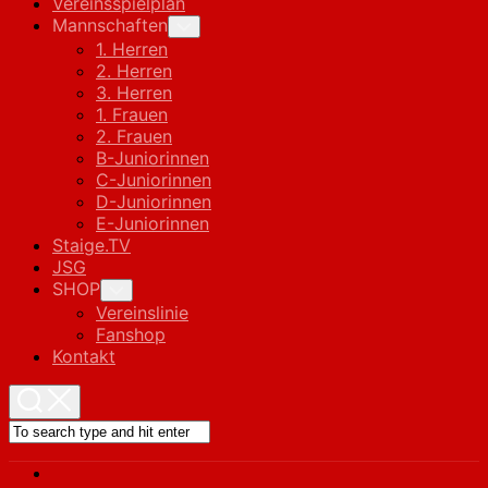
Vereinsspielplan
Mannschaften
Toggle
Child
1. Herren
Menu
2. Herren
3. Herren
1. Frauen
2. Frauen
B-Juniorinnen
C-Juniorinnen
D-Juniorinnen
E-Juniorinnen
Staige.TV
JSG
SHOP
Toggle
Child
Vereinslinie
Menu
Fanshop
Kontakt