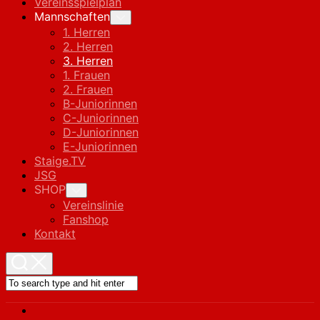
Vereinsspielplan
Current
Mannschaften
Toggle
Child
Page
1. Herren
Menu
Parent
2. Herren
Current
3. Herren
Page:
1. Frauen
2. Frauen
B-Juniorinnen
C-Juniorinnen
D-Juniorinnen
E-Juniorinnen
Staige.TV
JSG
SHOP
Toggle
Child
Vereinslinie
Menu
Fanshop
Kontakt