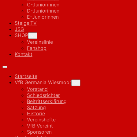
C-Juniorinnen
D-Juniorinnen
E-Juniorinnen
Staige.TV
JSG
SHOP
Toggle
Child
Vereinslinie
Menu
Fanshop
Kontakt
Expand
Menu
Startseite
VfB Germania Wiesmoor
Toggle
Child
Vorstand
Menu
Schiedsrichter
Beitrittserklärung
Satzung
Historie
Vereinshefte
VfB Vereint
Sponsoren