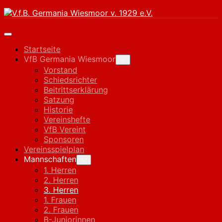
Skip
to
content
Expand
Menu
Startseite
VfB Germania Wiesmoor
Toggle
Child
Vorstand
Menu
Schiedsrichter
Beitrittserklärung
Satzung
Historie
Vereinshefte
VfB Vereint
Sponsoren
Vereinsspielplan
Current
Mannschaften
Toggle
Child
Page
1. Herren
Menu
Parent
2. Herren
Current
3. Herren
Page:
1. Frauen
2. Frauen
B-Juniorinnen