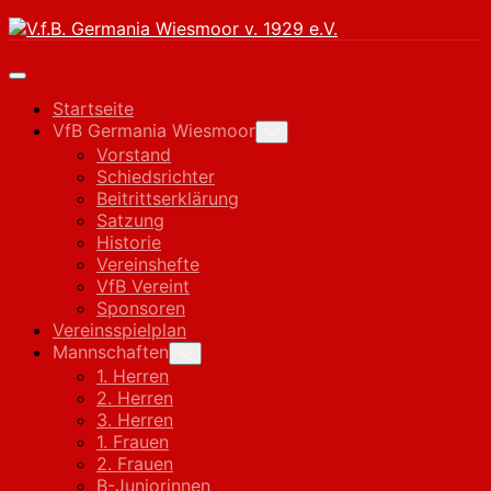
Skip
to
content
Expand
Menu
Startseite
VfB Germania Wiesmoor
Toggle
Child
Vorstand
Menu
Schiedsrichter
Beitrittserklärung
Satzung
Historie
Vereinshefte
VfB Vereint
Sponsoren
Vereinsspielplan
Mannschaften
Toggle
Child
1. Herren
Menu
2. Herren
3. Herren
1. Frauen
2. Frauen
B-Juniorinnen