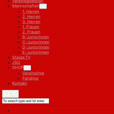
Vereinsspielplan
Mannschaften
Toggle
Child
1. Herren
Menu
2. Herren
3. Herren
1. Frauen
2. Frauen
B-Juniorinnen
C-Juniorinnen
D-Juniorinnen
E-Juniorinnen
Staige.TV
JSG
SHOP
Toggle
Child
Vereinslinie
Menu
Fanshop
Kontakt