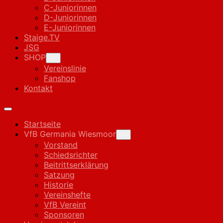
C-Juniorinnen
D-Juniorinnen
E-Juniorinnen
Staige.TV
JSG
SHOP
Toggle
Child
Vereinslinie
Menu
Fanshop
Kontakt
Expand
Menu
Startseite
VfB Germania Wiesmoor
Toggle
Child
Vorstand
Menu
Schiedsrichter
Beitrittserklärung
Satzung
Historie
Vereinshefte
VfB Vereint
Sponsoren