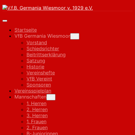
Skip
to
content
Expand
Menu
Startseite
VfB Germania Wiesmoor
Toggle
Child
Vorstand
Menu
Schiedsrichter
Beitrittserklärung
Satzung
Historie
Vereinshefte
VfB Vereint
Sponsoren
Vereinsspielplan
Mannschaften
Toggle
Child
1. Herren
Menu
2. Herren
3. Herren
1. Frauen
2. Frauen
B-Juniorinnen