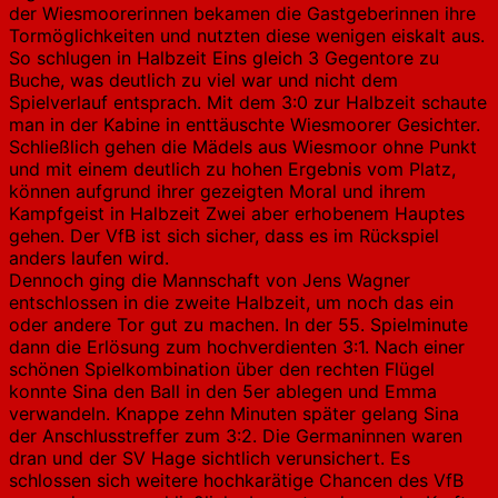
der Wiesmoorerinnen bekamen die Gastgeberinnen ihre
Tormöglichkeiten und nutzten diese wenigen eiskalt aus.
So schlugen in Halbzeit Eins gleich 3 Gegentore zu
Buche, was deutlich zu viel war und nicht dem
Spielverlauf entsprach. Mit dem 3:0 zur Halbzeit schaute
man in der Kabine in enttäuschte Wiesmoorer Gesichter.
Schließlich gehen die Mädels aus Wiesmoor ohne Punkt
und mit einem deutlich zu hohen Ergebnis vom Platz,
können aufgrund ihrer gezeigten Moral und ihrem
Kampfgeist in Halbzeit Zwei aber erhobenem Hauptes
gehen. Der VfB ist sich sicher, dass es im Rückspiel
anders laufen wird.
Dennoch ging die Mannschaft von Jens Wagner
entschlossen in die zweite Halbzeit, um noch das ein
oder andere Tor gut zu machen. In der 55. Spielminute
dann die Erlösung zum hochverdienten 3:1. Nach einer
schönen Spielkombination über den rechten Flügel
konnte Sina den Ball in den 5er ablegen und Emma
verwandeln. Knappe zehn Minuten später gelang Sina
der Anschlusstreffer zum 3:2. Die Germaninnen waren
dran und der SV Hage sichtlich verunsichert. Es
schlossen sich weitere hochkarätige Chancen des VfB