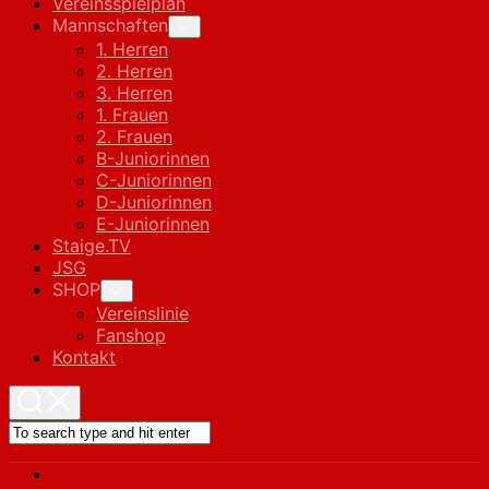
Vereinsspielplan
Mannschaften
Toggle
Child
1. Herren
Menu
2. Herren
3. Herren
1. Frauen
2. Frauen
B-Juniorinnen
C-Juniorinnen
D-Juniorinnen
E-Juniorinnen
Staige.TV
JSG
SHOP
Toggle
Child
Vereinslinie
Menu
Fanshop
Kontakt