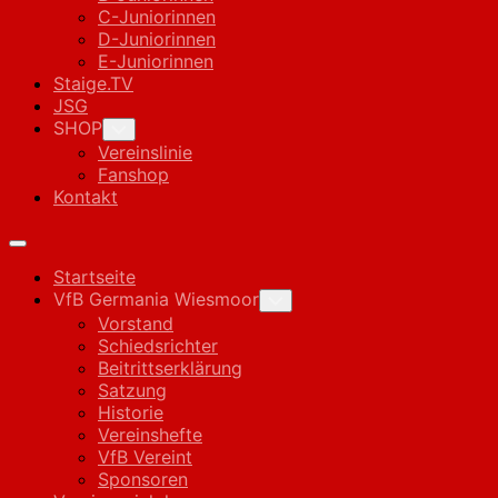
C-Juniorinnen
D-Juniorinnen
E-Juniorinnen
Staige.TV
JSG
SHOP
Toggle
Child
Vereinslinie
Menu
Fanshop
Kontakt
Expand
Menu
Startseite
VfB Germania Wiesmoor
Toggle
Child
Vorstand
Menu
Schiedsrichter
Beitrittserklärung
Satzung
Historie
Vereinshefte
VfB Vereint
Sponsoren