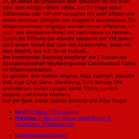
an, an denen es schließlich aber entweder an der Kraft
oder dem nötigen Glück fehlte. Der SV Hage stand
mittlerweile sehr tief und versuchte mit allen Mitteln und
einem enormen Zeitspiel den Ausgleich abzuwenden. Die
Wiesmoorerinnen hingegen wurden immer offensiver, um
noch den verdienten Punkt mit nach Hause zu nehmen.
Durch die Öffnung der Abwehr kassierte der VfB jedoch
nach einem hohen Ball über die Abwehrreihe, quasi mit
dem Abpfiff, das 4:2. So ist Fußball…
Am kommenden Samstag empfängt die 1. Frauen die
Spielgemeinschaft Neuharlingersiel/ Carolinensiel/ Esens
im Ottermeerstadion.
Es spielten: Ann-Kathrin Wagner, Maja Saathoff, Mareike
Buß, Inga Crull, Dana Zierenberg, Sina Gatena, Ute
Grotlüschen, Vivien Looger, Aicha Traore, Larissa
Korjenic und Emma Wiemers
Auf der Bank dabei: Jasmin Schmidt und Friso Finger
Next
3. Herren Chancenlos
Previous
2. Herren: Moral rettet Punkt in
turbulenter Schlussphase
Datenschutzerklärung