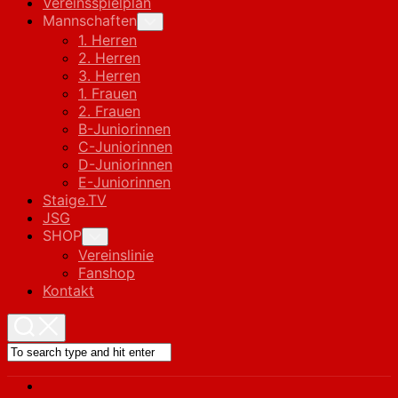
Vereinsspielplan
Mannschaften
Toggle
Child
1. Herren
Menu
2. Herren
3. Herren
1. Frauen
2. Frauen
B-Juniorinnen
C-Juniorinnen
D-Juniorinnen
E-Juniorinnen
Staige.TV
JSG
SHOP
Toggle
Child
Vereinslinie
Menu
Fanshop
Kontakt