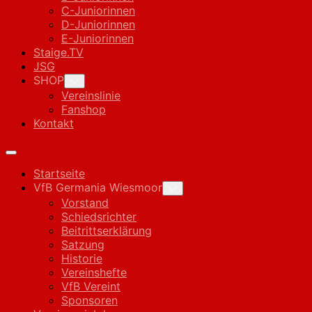
C-Juniorinnen
D-Juniorinnen
E-Juniorinnen
Staige.TV
JSG
SHOP
Toggle
Child
Vereinslinie
Menu
Fanshop
Kontakt
Expand
Menu
Startseite
VfB Germania Wiesmoor
Toggle
Child
Vorstand
Menu
Schiedsrichter
Beitrittserklärung
Satzung
Historie
Vereinshefte
VfB Vereint
Sponsoren