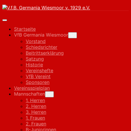
Skip
to
content
Expand
Menu
Startseite
VfB Germania Wiesmoor
Toggle
Child
Vorstand
Menu
Schiedsrichter
Beitrittserklärung
Satzung
Historie
Vereinshefte
VfB Vereint
Sponsoren
Vereinsspielplan
Mannschaften
Toggle
Child
1. Herren
Menu
2. Herren
3. Herren
1. Frauen
2. Frauen
B-Juniorinnen