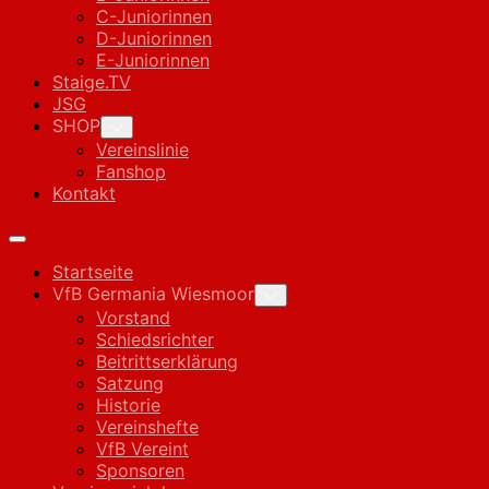
C-Juniorinnen
D-Juniorinnen
E-Juniorinnen
Staige.TV
JSG
SHOP
Toggle
Child
Vereinslinie
Menu
Fanshop
Kontakt
Expand
Menu
Startseite
VfB Germania Wiesmoor
Toggle
Child
Vorstand
Menu
Schiedsrichter
Beitrittserklärung
Satzung
Historie
Vereinshefte
VfB Vereint
Sponsoren