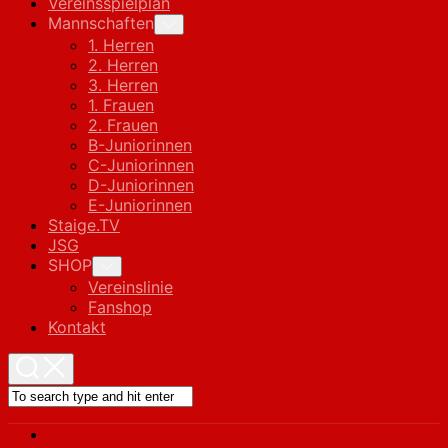
Vereinsspielplan
Mannschaften
Toggle
Child
1. Herren
Menu
2. Herren
3. Herren
1. Frauen
2. Frauen
B-Juniorinnen
C-Juniorinnen
D-Juniorinnen
E-Juniorinnen
Staige.TV
JSG
SHOP
Toggle
Child
Vereinslinie
Menu
Fanshop
Kontakt