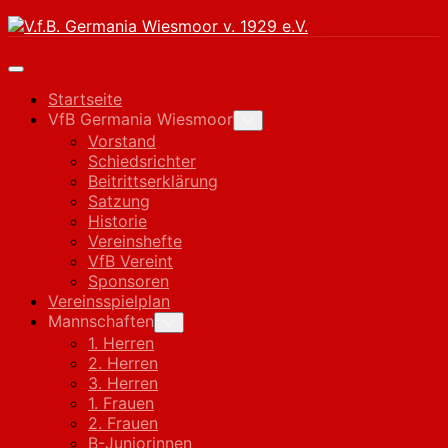
Skip
to
content
Expand
Menu
Startseite
VfB Germania Wiesmoor
Toggle
Child
Vorstand
Menu
Schiedsrichter
Beitrittserklärung
Satzung
Historie
Vereinshefte
VfB Vereint
Sponsoren
Vereinsspielplan
Mannschaften
Toggle
Child
1. Herren
Menu
2. Herren
3. Herren
1. Frauen
2. Frauen
B-Juniorinnen