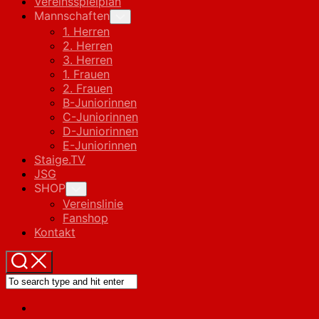
Vereinsspielplan
Mannschaften
Toggle
Child
1. Herren
Menu
2. Herren
3. Herren
1. Frauen
2. Frauen
B-Juniorinnen
C-Juniorinnen
D-Juniorinnen
E-Juniorinnen
Staige.TV
JSG
SHOP
Toggle
Child
Vereinslinie
Menu
Fanshop
Kontakt