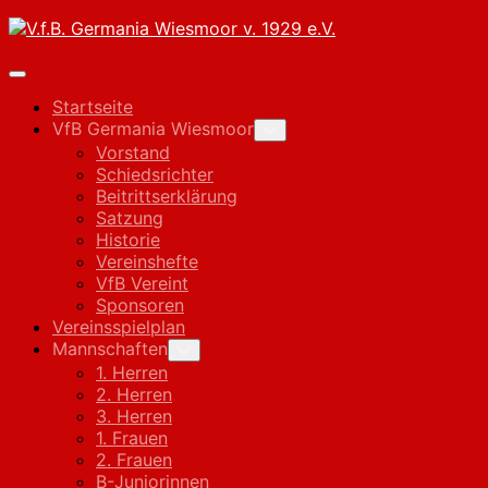
Skip
to
content
Expand
Menu
Startseite
VfB Germania Wiesmoor
Toggle
Child
Vorstand
Menu
Schiedsrichter
Beitrittserklärung
Satzung
Historie
Vereinshefte
VfB Vereint
Sponsoren
Vereinsspielplan
Mannschaften
Toggle
Child
1. Herren
Menu
2. Herren
3. Herren
1. Frauen
2. Frauen
B-Juniorinnen