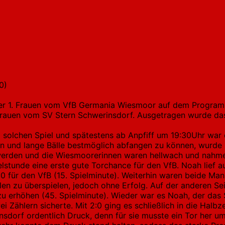
0)
er 1. Frauen vom VfB Germania Wiesmoor auf dem Program
. Frauen vom SV Stern Schwerinsdorf. Ausgetragen wurde da
 solchen Spiel und spätestens ab Anpfiff um 19:30Uhr war 
 und lange Bälle bestmöglich abfangen zu können, wurde mi
werden und die Wiesmoorerinnen waren hellwach und nahme
elstunde eine erste gute Torchance für den VfB. Noah lief a
:0 für den VfB (15. Spielminute). Weiterhin waren beide Ma
en zu überspielen, jedoch ohne Erfolg. Auf der anderen Se
zu erhöhen (45. Spielminute). Wieder war es Noah, der das 
Zählern sicherte. Mit 2:0 ging es schließlich in die Halbz
sdorf ordentlich Druck, denn für sie musste ein Tor her um