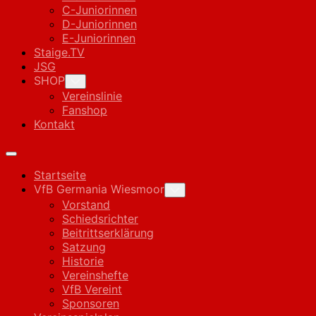
C-Juniorinnen
D-Juniorinnen
E-Juniorinnen
Staige.TV
JSG
SHOP
Toggle
Child
Vereinslinie
Menu
Fanshop
Kontakt
Expand
Menu
Startseite
VfB Germania Wiesmoor
Toggle
Child
Vorstand
Menu
Schiedsrichter
Beitrittserklärung
Satzung
Historie
Vereinshefte
VfB Vereint
Sponsoren