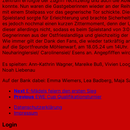
Zentrum erfolgte der Zugriff rechtzeitig und auch die A
konnte. Nun waren die Gastgeberinnen wieder an der Reihe 
mit einem Steilpass vor das gegnerische Tor schickte. Die
Spielstand sorgte für Erleichterung und brachte Sicherhei
es jedoch nochmal einen kurzen Zittermoment, denn der U
dieser allerdings nicht, sodass es beim Spielstand von 3:
Gegnerinnen aus der Ostfrieslandliga und gleichzeitig der
Wie immer gilt der Dank den Fans, die wieder tatkräftig 
auf die Sportfreunde Möhlenwarf, am 18.05.24 um 14Uhr. E
Neuharinglersiel/ Carolinensiel/ Esens an. Angepfiffen wi
Es spielten: Ann-Kathrin Wagner, Mareike Buß, Vivien Loog
Noah Liebenau
Auf der Bank dabei: Emma Wiemers, Lea Badberg, Maja Saa
Next
E-Mädels feiern den ersten Sieg
Previous
EWE Cup Qualifikationsturnier
Datenschutzerklärung
Impressum
Login