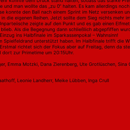
bwehr konnte dem Druck stand halten, sodass das starke Pr
und man wollte das „zu 0“ halten. Es kam allerdings noch b
se konnte den Ball nach einem Sprint im Netz versenken und
t in die eigenen Reihen. Jetzt sollte dem Sieg nichts mehr
nparteiische zeigte auf den Punkt und es gab einen Elfme
0 blieb. Als die Begegnung dann schließlich abgepfiffen wur
 Einzug ins Halbfinale im Sparkassenpokal – Wahnsinn!
am Spielfeldrand unterstützt haben. Im Halbfinale trifft d
rstmal richtet sich der Fokus aber auf Freitag, denn da s
rd dort zur Primetime um 20:15Uhr.
er, Emma Motzki, Dana Zierenberg, Ute Grotlüschen, Sina Ga
thoff, Leonie Landherr, Meike Lübben, Inga Crull