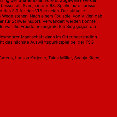
essing der Sternerinnen vorerst abgewehrt werden
esser, als Svenja in der 68. Spielminute Larissa
 das 3:0 für den VfB erzielen. Der aktuelle
 im Wege stehen. Nach einem Foulspiel von Vivien gab
ter für Schwerinsdorf. Verwandelt werden konnte
de war die Freude riesengroß. Ein Sieg gegen die
ie Wiesmoorer Mannschaft dann im Ottermeerstadion
teht das nächste Auswärtspunktspiel bei der FSG
tena, Larissa Korjenic, Talea Müller, Svenja Kleen,