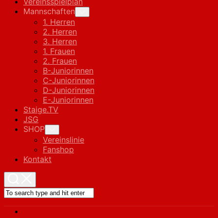
Vereinsspielplan
Mannschaften
Toggle
Child
1. Herren
Menu
2. Herren
3. Herren
1. Frauen
2. Frauen
B-Juniorinnen
C-Juniorinnen
D-Juniorinnen
E-Juniorinnen
Staige.TV
JSG
SHOP
Toggle
Child
Vereinslinie
Menu
Fanshop
Kontakt