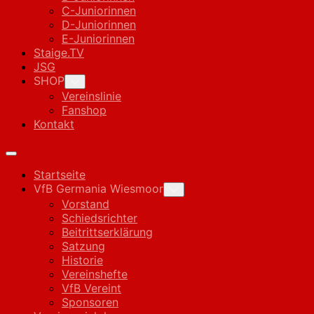
C-Juniorinnen
D-Juniorinnen
E-Juniorinnen
Staige.TV
JSG
SHOP
Toggle
Child
Vereinslinie
Menu
Fanshop
Kontakt
Expand
Menu
Startseite
VfB Germania Wiesmoor
Toggle
Child
Vorstand
Menu
Schiedsrichter
Beitrittserklärung
Satzung
Historie
Vereinshefte
VfB Vereint
Sponsoren