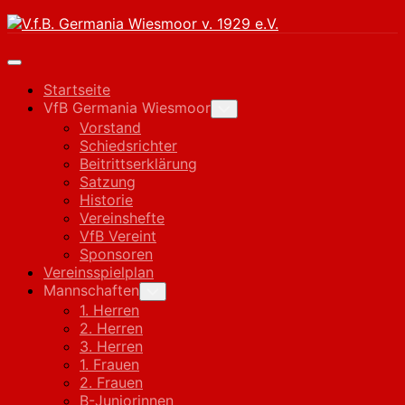
Skip
to
content
Expand
Menu
Startseite
VfB Germania Wiesmoor
Toggle
Child
Vorstand
Menu
Schiedsrichter
Beitrittserklärung
Satzung
Historie
Vereinshefte
VfB Vereint
Sponsoren
Vereinsspielplan
Mannschaften
Toggle
Child
1. Herren
Menu
2. Herren
3. Herren
1. Frauen
2. Frauen
B-Juniorinnen